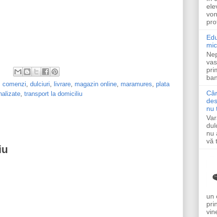
ele
von
pro
Edu
mic
Nep
vas
pri
ban
,
comenzi
,
dulciuri
,
livrare
,
magazin online
,
maramures
,
plata
Cân
nalizate
,
transport la domiciliu
des
nu 
Var
dul
nu 
vă t
iu
un 
pri
vin