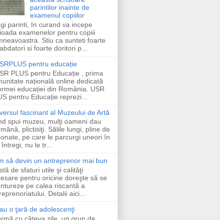
parintilor inainte de
examenul copiilor
gi parinti, In curand va incepe
ioada examenelor pentru copiii
neavoastra. Stiu ca sunteti foarte
abdatori si foarte doritori p...
SRPLUS pentru educație
SR PLUS pentru Educație , prima
unitate națională online dedicată
ormei educației din România. USR
S pentru Educație reprezi...
versul fascinant al Muzeului de Artă
d spui muzeu, mulţi oameni dau
 mână, plictisiţi. Sălile lungi, pline de
onate, pe care le parcurgi uneori în
întregi, nu le tr...
 să devin un antreprenor mai bun
stă de sfaturi utile şi calităţi
esare pentru oricine doreşte să se
ntureze pe calea riscantă a
reprenoriatului. Detalii aici...
au o ţară de adolescenţi
urmă cu câteva zile, un grup de