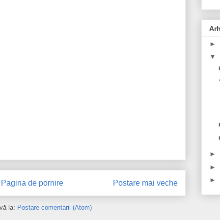
Arh
►
▼
►
►
►
Pagina de pornire
Postare mai veche
vă la:
Postare comentarii (Atom)