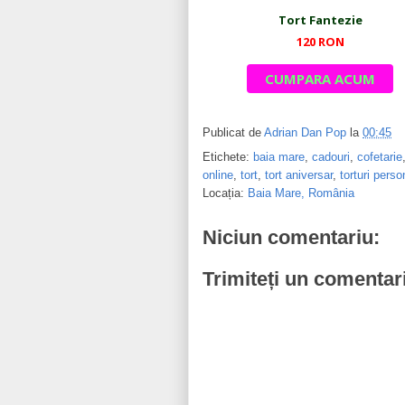
Tort Fantezie
120 RON
CUMPARA ACUM
Publicat de
Adrian Dan Pop
la
00:45
Etichete:
baia mare
,
cadouri
,
cofetarie
online
,
tort
,
tort aniversar
,
torturi perso
Locația:
Baia Mare, România
Niciun comentariu:
Trimiteți un comentar