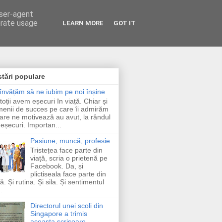
user-agent
erate usage
LEARN MORE
GOT IT
tări populare
învățăm să ne iubim pe noi înșine
toții avem eșecuri în viață. Chiar și
enii de succes pe care îi admirăm
care ne motivează au avut, la rândul
, eșecuri. Importan...
Pasiune, muncă, profesie
Tristețea face parte din
viață, scria o prietenă pe
Facebook. Da, și
plictiseala face parte din
ță. Și rutina. Și sila. Și sentimentul
.
Directorul unei scoli din
Singapore a trimis
aceasta scrisoare