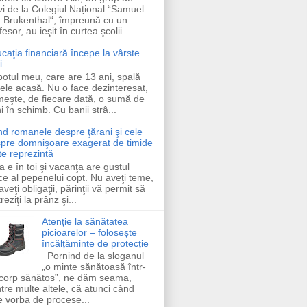
vi de la Colegiul Național “Samuel
 Brukenthal“, împreună cu un
fesor, au ieşit în curtea şcolii...
caţia financiară începe la vârste
i
otul meu, care are 13 ani, spală
ele acasă. Nu o face dezinteresat,
meşte, de fiecare dată, o sumă de
i în schimb. Cu banii strâ...
d romanele despre ţărani şi cele
pre domnişoare exagerat de timide
te reprezintă
a e în toi şi vacanţa are gustul
ce al pepenelui copt. Nu aveţi teme,
aveţi obligaţii, părinţii vă permit să
reziţi la prânz şi...
Atenție la sănătatea
picioarelor – folosește
încălțăminte de protecție
Pornind de la sloganul
„o minte sănătoasă într-
corp sănătos”, ne dăm seama,
ntre multe altele, că atunci când
e vorba de procese...