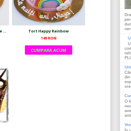
Dra
per
dum
ner
Tort Tropical - cocktail cu fructe exotice
Tort Happy Rainbow
140 RON
U
U
com
CUMPARA ACUM
ref
PLU
Uni
Cân
din
exp
ore 
Cum
O li
nec
ave
ant
Vre
În 