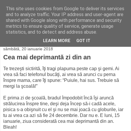
This site uses cookies from Google to deliver its services
Colegiul Economic
and to analyze traffic. Your IP address and user-agent are
shared with Google along with performance and security
Online
metrics to ensure quality of service, generate usage
statistics, and to detect and address abuse.
LEARN MORE
GOT IT
sâmbătă, 20 ianuarie 2018
Cea mai deprimantă zi din an
Te trezeşti sictirită, îţi tragi plapuma peste cap şi gemi. Ai
vrea să faci telefonul bucăţi, ai vrea să arunci cu perna
înspre mama, care îţi spune: “Puiule, hai sus. Trebuie să
mergi la şcoală!”
E prima zi de şcoală, bradul împodobit încă îşi aruncă
strălucirea înspre tine, deşi deja încep să-i cadă acele,
pisica s-a obişnuit cu el şi nu se mai joacă cu globurile, iar
tu ai vrea ca azi să fie 24 decembrie. Dar nu e. E luni, 15
ianuarie, ziua considerată cea mai deprimantă din an.
Bleah!