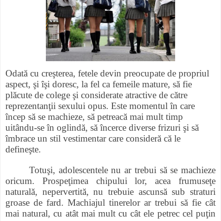
Odată cu creşterea, fetele devin preocupate de propriul
aspect, şi îşi doresc, la fel ca femeile mature, să fie
plăcute de colege şi considerate atractive de către
reprezentanţii sexului opus. Este momentul în care
încep să se machieze, să petreacă mai mult timp
uitându-se în oglindă, să încerce diverse frizuri şi să
îmbrace un stil vestimentar care consideră că le
defineşte.
Totuşi, adolescentele nu ar trebui să se machieze
oricum. Prospeţimea chipului lor, acea frumuseţe
naturală, nepervertită, nu trebuie ascunsă sub straturi
groase de fard. Machiajul tinerelor ar trebui să fie cât
mai natural, cu atât mai mult cu cât ele petrec cel puţin