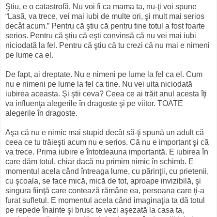
Ştiu, e o catastrofă. Nu voi fi ca mama ta, nu-ţi voi spune
“Lasă, va trece, vei mai iubi de multe ori, şi mult mai serios
decât acum.” Pentru că ştiu că pentru tine totul a fost foarte
serios. Pentru că ştiu că eşti convinsă că nu vei mai iubi
niciodată la fel. Pentru că ştiu că tu crezi că nu mai e nimeni
pe lume ca el.
De fapt, ai dreptate. Nu e nimeni pe lume la fel ca el. Cum
nu e nimeni pe lume la fel ca tine. Nu vei uita niciodată
iubirea aceasta. Şi ştii ceva? Ceea ce ai trăit anul acesta îţi
va influenţa alegerile în dragoste şi pe viitor. TOATE
alegerile în dragoste.
Aşa că nu e nimic mai stupid decât să-ţi spună un adult că
ceea ce tu trăieşti acum nu e serios. Că nu e important şi că
va trece. Prima iubire e întotdeauna importantă. E iubirea în
care dăm totul, chiar dacă nu primim nimic în schimb. E
momentul acela când întreaga lume, cu părinţii, cu prietenii,
cu şcoala, se face mică, mică de tot, aproape invizibilă, şi
singura fiinţă care contează rămâne ea, persoana care ţi-a
furat sufletul. E momentul acela când imaginaţia ta dă totul
pe repede înainte şi brusc te vezi aşezată la casa ta,