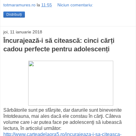
totmaramures.ro
la
11:55
Niciun comentariu:
Distribuiți
joi, 11 ianuarie 2018
Încurajează-i să citească: cinci cărți
cadou perfecte pentru adolescenți
Sărbătorile sunt pe sfârşite, dar darurile sunt binevenite
întotdeauna, mai ales dacă ele constau în cărţi. Câteva
volume care i-ar putea face pe adolescenţi să iubească
lectura, în articolul următor:
http://www.carteadelaora5.ro/incurajeaza-i-sa-citeasca-