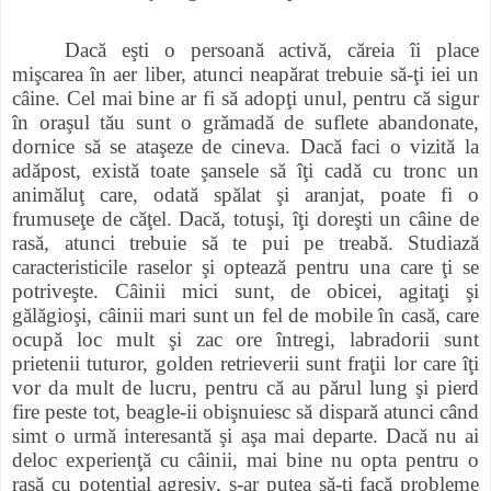
Dacă eşti o persoană activă, căreia îi place
mişcarea în aer liber, atunci neapărat trebuie să-ţi iei un
câine. Cel mai bine ar fi să adopţi unul, pentru că sigur
în oraşul tău sunt o grămadă de suflete abandonate,
dornice să se ataşeze de cineva. Dacă faci o vizită la
adăpost, există toate şansele să îţi cadă cu tronc un
animăluţ care, odată spălat şi aranjat, poate fi o
frumuseţe de căţel. Dacă, totuşi, îţi doreşti un câine de
rasă, atunci trebuie să te pui pe treabă. Studiază
caracteristicile raselor şi optează pentru una care ţi se
potriveşte. Câinii mici sunt, de obicei, agitaţi şi
gălăgioşi, câinii mari sunt un fel de mobile în casă, care
ocupă loc mult şi zac ore întregi, labradorii sunt
prietenii tuturor, golden retrieverii sunt fraţii lor care îţi
vor da mult de lucru, pentru că au părul lung şi pierd
fire peste tot, beagle-ii obişnuiesc să dispară atunci când
simt o urmă interesantă şi aşa mai departe. Dacă nu ai
deloc experienţă cu câinii, mai bine nu opta pentru o
rasă cu potenţial agresiv, s-ar putea să-ţi facă probleme