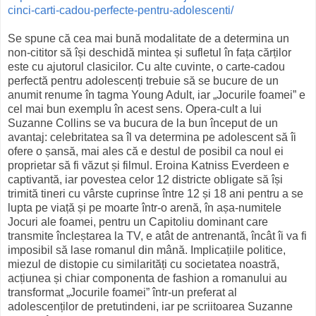
cinci-carti-cadou-perfecte-pentru-adolescenti/
Se spune că cea mai bună modalitate de a determina un
non-cititor să își deschidă mintea și sufletul în fața cărților
este cu ajutorul clasicilor. Cu alte cuvinte, o carte-cadou
perfectă pentru adolescenți trebuie să se bucure de un
anumit renume în tagma Young Adult, iar „Jocurile foamei” e
cel mai bun exemplu în acest sens. Opera-cult a lui
Suzanne Collins se va bucura de la bun început de un
avantaj: celebritatea sa îl va determina pe adolescent să îi
ofere o șansă, mai ales că e destul de posibil ca noul ei
proprietar să fi văzut și filmul. Eroina Katniss Everdeen e
captivantă, iar povestea celor 12 districte obligate să își
trimită tineri cu vârste cuprinse între 12 și 18 ani pentru a se
lupta pe viață și pe moarte într-o arenă, în așa-numitele
Jocuri ale foamei, pentru un Capitoliu dominant care
transmite încleștarea la TV, e atât de antrenantă, încât îi va fi
imposibil să lase romanul din mână. Implicațiile politice,
miezul de distopie cu similarități cu societatea noastră,
acțiunea și chiar componenta de fashion a romanului au
transformat „Jocurile foamei” într-un preferat al
adolescenților de pretutindeni, iar pe scriitoarea Suzanne