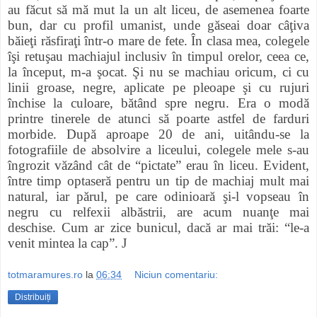
au făcut să mă mut la un alt liceu, de asemenea foarte
bun, dar cu profil umanist, unde găseai doar câţiva
băieţi răsfiraţi într-o mare de fete. În clasa mea, colegele
îşi retuşau machiajul inclusiv în timpul orelor, ceea ce,
la început, m-a şocat. Şi nu se machiau oricum, ci cu
linii groase, negre, aplicate pe pleoape şi cu rujuri
închise la culoare, bătând spre negru. Era o modă
printre tinerele de atunci să poarte astfel de farduri
morbide. După aproape 20 de ani, uitându-se la
fotografiile de absolvire a liceului, colegele mele s-au
îngrozit văzând cât de
“pictate” erau în liceu. Evident,
între timp optaseră pentru un tip de machiaj mult mai
natural, iar părul, pe care odinioară şi-l vopseau în
negru cu relfexii albăstrii, are acum nuanţe mai
deschise. Cum ar zice bunicul, dacă ar mai trăi: “le-a
venit mintea la cap”.
J
totmaramures.ro
la
06:34
Niciun comentariu:
Distribuiți