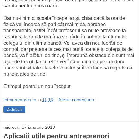
săruta pentru prima oară.
Dar nu-i nimic, şcoala începe iar şi, chiar dacă la ora de
fizică vei încerca să pari cât mai mică, aproape
transparentă, astfel încât profesorul să nu te provoace la
răspuns, la ora de română vei râde în hohote la glumele
colegului din ultima bancă. Vei avea din nou lucrări de
control, dar prietena ta cea mai bună, care e şi colega ta de
bancă, va fi alături de tine, şi împreună obstacolele sunt mai
uşor de trecut. Iar cu el te vei întâlni din nou pe coridorul
unde sunt situate clasele voastre şi îl vei face să regrete că
nu te-a ales pe tine.
E timpul pentru un nou început.
totmaramures.ro
la
11:13
Niciun comentariu:
Distribuiți
miercuri, 17 ianuarie 2018
Aplicaţii utile pentru antreprenori