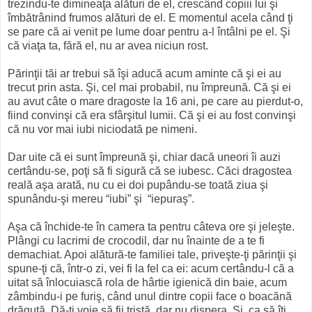
trezindu-te dimineaţa alături de el, crescând copiii lui şi
îmbătrânind frumos alături de el. E momentul acela când ţi
se pare că ai venit pe lume doar pentru a-l întâlni pe el. Şi
că viaţa ta, fără el, nu ar avea niciun rost.
Părinţii tăi ar trebui să îşi aducă acum aminte că şi ei au
trecut prin asta. Şi, cel mai probabil, nu împreună. Că şi ei
au avut câte o mare dragoste la 16 ani, pe care au pierdut-o,
fiind convinşi că era sfârşitul lumii. Că şi ei au fost convinşi
că nu vor mai iubi niciodată pe nimeni.
Dar uite că ei sunt împreună şi, chiar dacă uneori îi auzi
certându-se, poţi să fi sigură că se iubesc. Căci dragostea
reală aşa arată, nu cu ei doi pupându-se toată ziua şi
spunându-şi mereu “iubi” şi “iepuraş”.
Aşa că închide-te în camera ta pentru câteva ore şi jeleşte.
Plângi cu lacrimi de crocodil, dar nu înainte de a te fi
demachiat. Apoi alătură-te familiei tale, priveşte-ţi părinţii şi
spune-ţi că, într-o zi, vei fi la fel ca ei: acum certându-l că a
uitat să înlocuiască rola de hârtie igienică din baie, acum
zâmbindu-i pe furiş, când unul dintre copii face o boacănă
drăguţă. Dă-ţi voie să fii tristă, dar nu dispera. Şi, ca să îţi