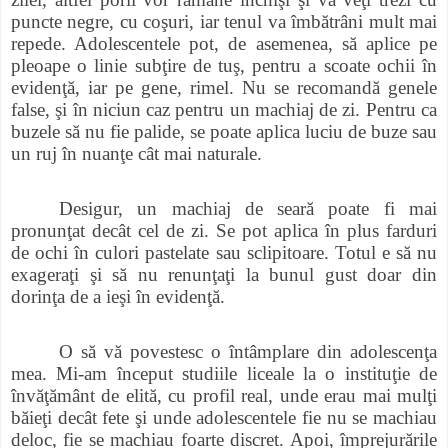
puncte negre, cu coşuri, iar tenul va îmbătrâni mult mai
repede. Adolescentele pot, de asemenea, să aplice pe
pleoape o linie subţire de tuş, pentru a scoate ochii în
evidenţă, iar pe gene, rimel. Nu se recomandă genele
false, şi în niciun caz pentru un machiaj de zi. Pentru ca
buzele să nu fie palide, se poate aplica luciu de buze sau
un ruj în nuanţe cât mai naturale.
Desigur, un machiaj de seară poate fi mai
pronunţat decât cel de zi. Se pot aplica în plus farduri
de ochi în culori pastelate sau sclipitoare. Totul e să nu
exageraţi şi să nu renunţaţi la bunul gust doar din
dorinţa de a ieşi în evidenţă.
O să vă povestesc o întâmplare din adolescenţa
mea. Mi-am început studiile liceale la o instituţie de
învăţământ de elită, cu profil real, unde erau mai mulţi
băieţi decât fete şi unde adolescentele fie nu se machiau
deloc, fie se machiau foarte discret. Apoi, împrejurările