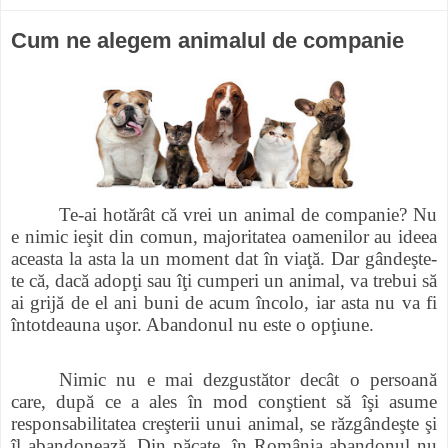
Cum ne alegem animalul de companie
Te-ai hotărât că vrei un animal de companie? Nu
e nimic ieşit din comun, majoritatea oamenilor au ideea
aceasta la asta la un moment dat în viaţă. Dar gândeşte-
te că, dacă adopţi sau îţi cumperi un animal, va trebui să
ai grijă de el ani buni de acum încolo, iar asta nu va fi
întotdeauna uşor. Abandonul nu este o opţiune.
Nimic nu e mai dezgustător decât o persoană
care, după ce a ales în mod conştient să îşi asume
responsabilitatea creşterii unui animal, se răzgândeşte şi
îl abandonează. Din păcate, în România abandonul nu