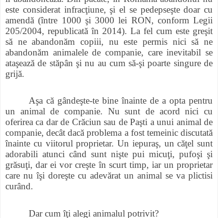
este considerat infracţiune, şi el se pedepseşte doar cu
amendă (între 1000 şi 3000 lei RON, conform Legii
205
/2004, republicată în 2014). La fel cum este greşit
să ne abandonăm copiii, nu este permis nici să ne
abandonăm animalele de companie, care inevitabil se
ataşează de stăpân şi nu au cum să-şi poarte singure de
grijă.
Aşa că gândeşte-te bine înainte de a opta pentru
un animal de companie. Nu sunt de acord nici cu
oferirea ca dar de Crăciun sau de Paşti a unui animal de
companie, decât dacă problema a fost temeinic discutată
înainte cu viitorul proprietar. Un iepuraş, un căţel sunt
adorabili atunci când sunt nişte pui micuţi, pufoşi şi
grăsuţi, dar ei vor creşte în scurt timp, iar un proprietar
care nu îşi doreşte cu adevărat un animal se va plictisi
curând.
Dar cum îţi alegi animalul potrivit?