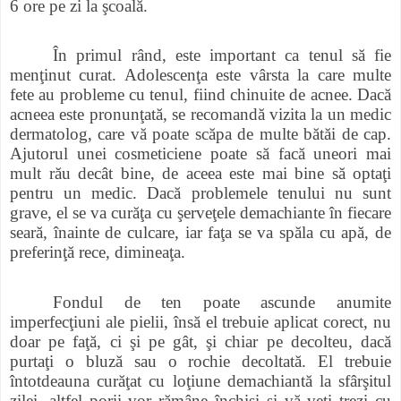
6 ore pe zi la şcoală.
În primul rând, este important ca tenul să fie
menţinut curat. Adolescenţa este vârsta la care multe
fete au probleme cu tenul, fiind chinuite de acnee. Dacă
acneea este pronunţată, se recomandă vizita la un medic
dermatolog, care vă poate scăpa de multe bătăi de cap.
Ajutorul unei cosmeticiene poate să facă uneori mai
mult rău decât bine, de aceea este mai bine să optaţi
pentru un medic. Dacă problemele tenului nu sunt
grave, el se va curăţa cu şerveţele demachiante în fiecare
seară, înainte de culcare, iar faţa se va spăla cu apă, de
preferinţă rece, dimineaţa.
Fondul de ten poate ascunde anumite
imperfecţiuni ale pielii, însă el trebuie aplicat corect, nu
doar pe faţă, ci şi pe gât, şi chiar pe decolteu, dacă
purtaţi o bluză sau o rochie decoltată. El trebuie
întotdeauna curăţat cu loţiune demachiantă la sfârşitul
zilei, altfel porii vor rămâne închişi şi vă veţi trezi cu