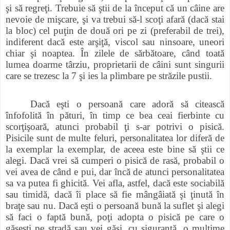
şi să regreţi. Trebuie să ştii de la început că un câine are
nevoie de mişcare, şi va trebui să-l scoţi afară (dacă stai
la bloc) cel puţin de două ori pe zi (preferabil de trei),
indiferent dacă este arşiţă, viscol sau ninsoare, uneori
chiar şi noaptea. În zilele de sărbătoare, când toată
lumea doarme târziu, proprietarii de câini sunt singurii
care se trezesc la 7 şi ies la plimbare pe străzile pustii.
Dacă eşti o persoană care adoră să citească
înfofolită în pături, în timp ce bea ceai fierbinte cu
scorţişoară, atunci probabil ţi s-ar potrivi o pisică.
Pisicile sunt de multe feluri, personalitatea lor diferă de
la exemplar la exemplar, de aceea este bine să ştii ce
alegi. Dacă vrei să cumperi o pisică de rasă, probabil o
vei avea de când e pui, dar încă de atunci personalitatea
sa va putea fi ghicită. Vei afla, astfel, dacă este sociabilă
sau timidă, dacă îi place să fie mângâiată şi ţinută în
braţe sau nu. Dacă eşti o persoană bună la suflet şi alegi
să faci o faptă bună, poţi adopta o pisică pe care o
găseşti pe stradă sau vei găsi, cu siguranţă, o mulţime