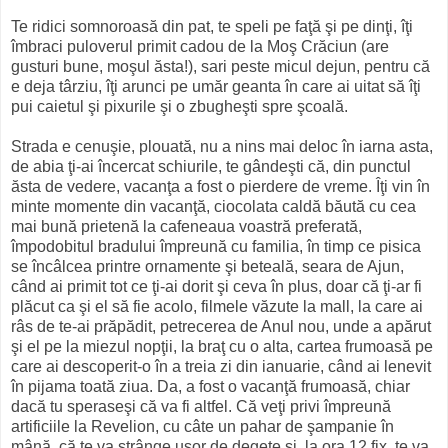
Te ridici somnoroasă din pat, te speli pe faţă şi pe dinţi, îţi
îmbraci puloverul primit cadou de la Moş Crăciun (are
gusturi bune, moşul ăsta!), sari peste micul dejun, pentru că
e deja târziu, îţi arunci pe umăr geanta în care ai uitat să îţi
pui caietul şi pixurile şi o zbugheşti spre şcoală.
Strada e cenuşie, plouată, nu a nins mai deloc în iarna asta,
de abia ţi-ai încercat schiurile, te gândeşti că, din punctul
ăsta de vedere, vacanţa a fost o pierdere de vreme. Îţi vin în
minte momente din vacanţă, ciocolata caldă băută cu cea
mai bună prietenă la cafeneaua voastră preferată,
împodobitul bradului împreună cu familia, în timp ce pisica
se încâlcea printre ornamente şi beteală, seara de Ajun,
când ai primit tot ce ţi-ai dorit şi ceva în plus, doar că ţi-ar fi
plăcut ca şi el să fie acolo, filmele văzute la mall, la care ai
râs de te-ai prăpădit, petrecerea de Anul nou, unde a apărut
şi el pe la miezul nopţii, la braţ cu o alta, cartea frumoasă pe
care ai descoperit-o în a treia zi din ianuarie, când ai lenevit
în pijama toată ziua. Da, a fost o vacanţă frumoasă, chiar
dacă tu speraseşi că va fi altfel. Că veţi privi împreună
artificiile la Revelion, cu câte un pahar de şampanie în
mână, că te va strânge uşor de degete şi, la ora 12 fix, te va