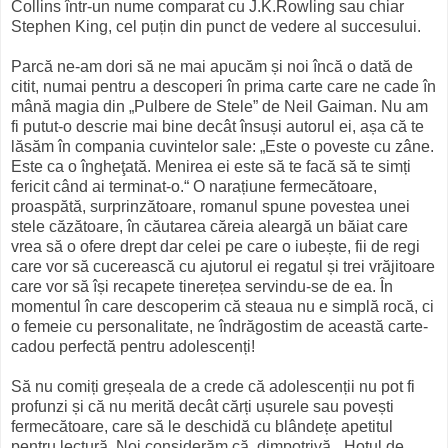
Collins într-un nume comparat cu J.K.Rowling sau chiar
Stephen King, cel puțin din punct de vedere al succesului.
Parcă ne-am dori să ne mai apucăm și noi încă o dată de
citit, numai pentru a descoperi în prima carte care ne cade în
mână magia din „Pulbere de Stele” de Neil Gaiman. Nu am
fi putut-o descrie mai bine decât însuși autorul ei, așa că te
lăsăm în compania cuvintelor sale: „Este o poveste cu zâne.
Este ca o îngheţată. Menirea ei este să te facă să te simți
fericit când ai terminat-o.“ O narațiune fermecătoare,
proaspătă, surprinzătoare, romanul spune povestea unei
stele căzătoare, în căutarea căreia aleargă un băiat care
vrea să o ofere drept dar celei pe care o iubește, fii de regi
care vor să cucerească cu ajutorul ei regatul și trei vrăjitoare
care vor să își recapete tinerețea servindu-se de ea. În
momentul în care descoperim că steaua nu e simplă rocă, ci
o femeie cu personalitate, ne îndrăgostim de această carte-
cadou perfectă pentru adolescenți!
Să nu comiți greșeala de a crede că adolescenții nu pot fi
profunzi și că nu merită decât cărți ușurele sau povești
fermecătoare, care să le deschidă cu blândețe apetitul
pentru lectură. Noi considerăm că, dimpotrivă, „Hoțul de