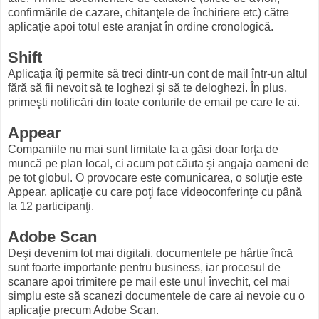
confirmările de cazare, chitanţele de închiriere etc) către
aplicaţie apoi totul este aranjat în ordine cronologică.
Shift
Aplicaţia îţi permite să treci dintr-un cont de mail într-un altul
fără să fii nevoit să te loghezi şi să te deloghezi. În plus,
primeşti notificări din toate conturile de email pe care le ai.
Appear
Companiile nu mai sunt limitate la a găsi doar forţa de
muncă pe plan local, ci acum pot căuta şi angaja oameni de
pe tot globul. O provocare este comunicarea, o soluţie este
Appear, aplicaţie cu care poţi face videoconferinţe cu până
la 12 participanţi.
Adobe Scan
Deşi devenim tot mai digitali, documentele pe hârtie încă
sunt foarte importante pentru business, iar procesul de
scanare apoi trimitere pe mail este unul învechit, cel mai
simplu este să scanezi documentele de care ai nevoie cu o
aplicaţie precum Adobe Scan.