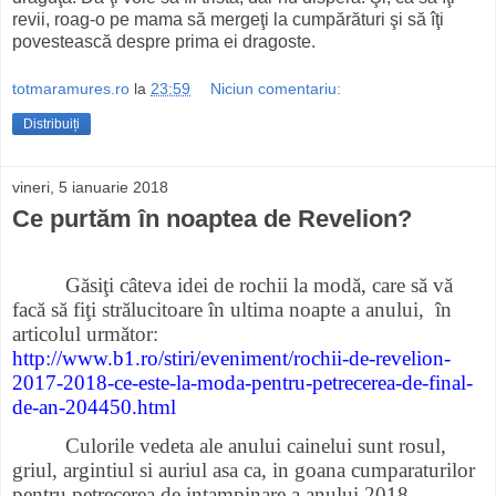
revii, roag-o pe mama să mergeţi la cumpărături şi să îţi
povestească despre prima ei dragoste.
totmaramures.ro
la
23:59
Niciun comentariu:
Distribuiți
vineri, 5 ianuarie 2018
Ce purtăm în noaptea de Revelion?
Găsiţi câteva idei de rochii la modă, care să vă
facă să fiţi strălucitoare în ultima noapte a anului,
în
articolul următor:
http://www.b1.ro/stiri/eveniment/rochii-de-revelion-
2017-2018-ce-este-la-moda-pentru-petrecerea-de-final-
de-an-204450.html
Culorile vedeta ale anului cainelui sunt rosul,
griul, argintiul si auriul asa ca, in goana cumparaturilor
pentru petrecerea de intampinare a anului 2018,