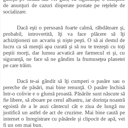
de anunţuri de cazuri disperate postate pe reţelele de
socializare.
Dacă eşti o persoană foarte calmă, răbdătoare şi,
probabil, introvertită, îţi va face plăcere să îţi
achiziţionezi un acvariu şi nişte peşti. O să ai destul de
lucru ca să menţii apa curată şi să nu te trezeşti cu toţi
peştii morţi, dar lumea acvatică are farmecul ei şi, cu
siguranţă, ne face să ne gândim la frumuseţea planetei
pe care trăim.
Dacă te-ai gândit să îţi cumperi o pasăre sau o
pereche de păsări, mai bine renunţă. O pasăre închisă
într-o colivie e o glumă proastă. Păsările sunt născute să
fie libere, să zboare pe cerul albastru, iar dorinţa noastră
egoistă de a le auzi cântecul cât e ziua de lungă nu
justifică un astfel de act de cruzime. Mai bine caută pe
internet o înregistrare cu păsărele şi clipocit de apă, vei
fi un om mai bun.