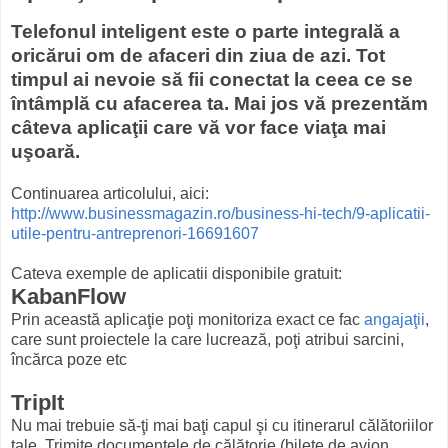
Telefonul inteligent este o parte integrală a
oricărui om de afaceri din ziua de azi. Tot
timpul ai nevoie să fii conectat la ceea ce se
întâmplă cu afacerea ta. Mai jos vă prezentăm
câteva aplicaţii care vă vor face viaţa mai
uşoară.
Continuarea articolului, aici:
http://www.businessmagazin.ro/business-hi-tech/9-aplicatii-
utile-pentru-antreprenori-16691607
Cateva exemple de aplicatii disponibile gratuit:
KabanFlow
Prin această aplicaţie poţi monitoriza exact ce fac
angajaţii
,
care sunt proiectele la care lucrează, poţi atribui sarcini,
încărca poze etc
TripIt
Nu mai trebuie să-ţi mai baţi capul şi cu itinerarul călătoriilor
tale. Trimite documentele de călătorie (bilete de avion,