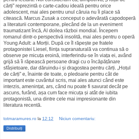
cărți” reprezintă o carte-cadou ideală pentru orice
adolescent, mai ales pentru unul căruia nu îi place să
citească. Marcus Zusak a conceput o adevărată capodoperă
a literaturii contemporane, plecând de la un eveniment
traumatizant încă, Al doilea război mondial. Începem
romanul dintr-o perspectivă insolită, mai ales pentru o operă
Young Adult: a Morții. După ce îl răpește pe fratele
protagonistei Liesel, ființa supranaturală va continua să o
observe pe micuța eroină, interferindu-se în viața ei, având
grijă să îi răpească persoane dragi cu o încăpățânare
sfâșietoare, dar dăruindu-i și dragostea pentru cărți. „Hoțul
de cărți” e, înainte de toate, o pledoarie pentru cât de
important este cuvântul scris, mai ales atunci când este
interzis, amenințat, ars, când nu poate fi savurat decât pe
ascuns, furând, așa cum face micuța și atât de iubita
protagonistă, una dintre cele mai impresionante din
literatura recentă.
totmaramures.ro
la
12:12
Niciun comentariu:
Distribuiți