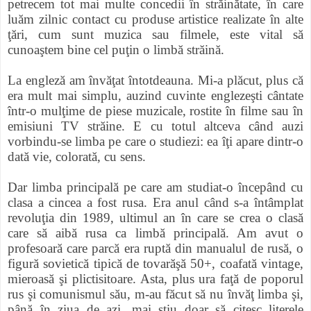
petrecem tot mai multe concedii în străinătate, în care
luăm zilnic contact cu produse artistice realizate în alte
ţări, cum sunt muzica sau filmele, este vital să
cunoaştem bine cel puţin o limbă străină.
La engleză am învăţat întotdeauna. Mi-a plăcut, plus că
era mult mai simplu, auzind cuvinte englezeşti cântate
într-o mulţime de piese muzicale, rostite în filme sau în
emisiuni TV străine. E cu totul altceva când auzi
vorbindu-se limba pe care o studiezi: ea îţi apare dintr-o
dată vie, colorată, cu sens.
Dar limba principală pe care am studiat-o începând cu
clasa a cincea a fost rusa. Era anul când s-a întâmplat
revoluţia din 1989, ultimul an în care se crea o clasă
care să aibă rusa ca limbă principală. Am avut o
profesoară care parcă era ruptă din manualul de rusă, o
figură sovietică tipică de tovarăşă 50+, coafată vintage,
mieroasă şi plictisitoare. Asta, plus ura faţă de poporul
rus şi comunismul său, m-au făcut să nu învăţ limba şi,
până în ziua de azi, mai ştiu doar să citesc literele