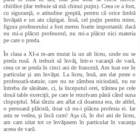
chirilice (dar trebuie să mă chinui puţin). Ceea ce a fost,
cu siguranţă, o atitudine greşită, pentru că orice limbă
învăţată e un atu câştigat. Însă, cel puţin pentru mine,
figura profesorului a fost mereu foarte importantă: dacă
nu mi-a plăcut profesorul, nu mi-a plăcut nici materia
pe care o preda.
În clasa a XI-a m-am mutat la un alt liceu, unde nu se
preda rusă. A trebuit să învăţ, într-o vacanţă de vară,
ceea ce se preda în cinci ani de franceză. Am luat ore în
particular şi am învăţat. La liceu, însă, am dat peste o
profesoară-statuie, care nu ne zâmbea niciodată, nu ne
întreba de sănătate, ci, la începutul orei, trântea pe cele
două table exerciţii, pe care le rezolvam până când suna
clopoţelul. Mai târziu am aflat că doamna era, de altfel,
o persoană plăcută, doar că nu-i plăcea profesia ei. Iar
asta se vedea, şi încă cum! Aşa că, în doi ani de liceu,
am cam uitat tot ce învăţasem în particular în vacanţa
aceea de vară.