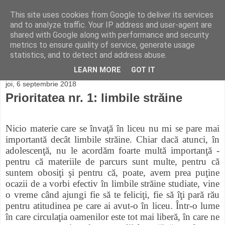
This site uses cookies from Google to deliver its services
Colegiul Economic
and to analyze traffic. Your IP address and user-agent are
shared with Google along with performance and security
Online
metrics to ensure quality of service, generate usage
statistics, and to detect and address abuse.
LEARN MORE
GOT IT
joi, 6 septembrie 2018
Prioritatea nr. 1: limbile străine
Nicio materie care se învaţă în liceu nu mi se pare mai
importantă decât limbile străine. Chiar dacă atunci, în
adolescenţă, nu le acordăm foarte multă importanţă -
pentru că materiile de parcurs sunt multe, pentru că
suntem obosiţi şi pentru că, poate, avem prea puţine
ocazii de a vorbi efectiv în limbile străine studiate, vine
o vreme când ajungi fie să te feliciţi, fie să îţi pară rău
pentru atitudinea pe care ai avut-o în liceu. Într-o lume
în care circulaţia oamenilor este tot mai liberă, în care ne