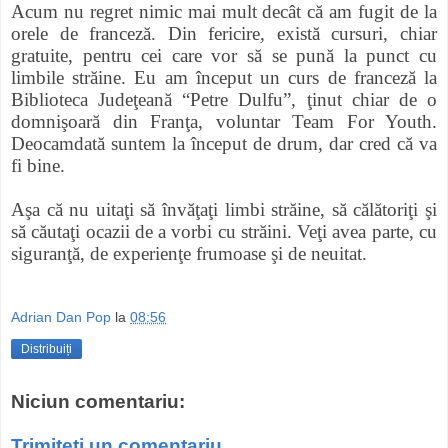
Acum nu regret nimic mai mult decât că am fugit de la
orele de franceză. Din fericire, există cursuri, chiar
gratuite, pentru cei care vor să se pună la punct cu
limbile străine. Eu am început un curs de franceză la
Biblioteca Judeţeană “Petre Dulfu”, ţinut chiar de o
domnişoară din Franţa, voluntar Team For Youth.
Deocamdată suntem la început de drum, dar cred că va
fi bine.
Aşa că nu uitaţi să învăţaţi limbi străine, să călătoriţi şi
să căutaţi ocazii de a vorbi cu străini. Veţi avea parte, cu
siguranţă, de experienţe frumoase şi de neuitat.
Adrian Dan Pop
la
08:56
Distribuiți
Niciun comentariu:
Trimiteți un comentariu