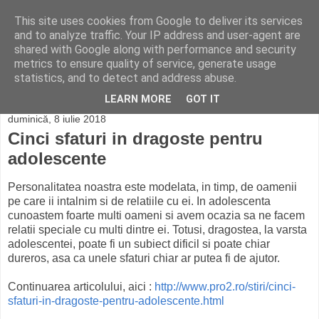
This site uses cookies from Google to deliver its services
Colegiul Economic
and to analyze traffic. Your IP address and user-agent are
shared with Google along with performance and security
Online
metrics to ensure quality of service, generate usage
statistics, and to detect and address abuse.
LEARN MORE
GOT IT
duminică, 8 iulie 2018
Cinci sfaturi in dragoste pentru
adolescente
Personalitatea noastra este modelata, in timp, de oamenii
pe care ii intalnim si de relatiile cu ei. In adolescenta
cunoastem foarte multi oameni si avem ocazia sa ne facem
relatii speciale cu multi dintre ei. Totusi, dragostea, la varsta
adolescentei, poate fi un subiect dificil si poate chiar
dureros, asa ca unele sfaturi chiar ar putea fi de ajutor.
Continuarea articolului, aici :
http://www.pro2.ro/stiri/cinci-
sfaturi-in-dragoste-pentru-adolescente.html