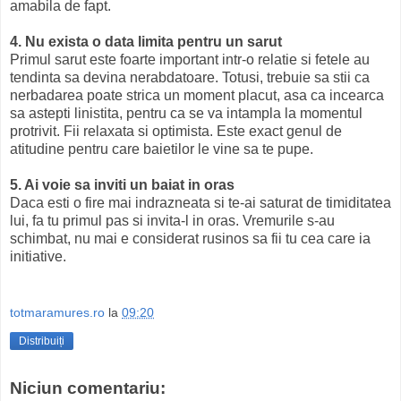
amabila de fapt.
4. Nu exista o data limita pentru un sarut
Primul sarut este foarte important intr-o relatie si fetele au
tendinta sa devina nerabdatoare. Totusi, trebuie sa stii ca
nerbadarea poate strica un moment placut, asa ca incearca
sa astepti linistita, pentru ca se va intampla la momentul
protrivit. Fii relaxata si optimista. Este exact genul de
atitudine pentru care baietilor le vine sa te pupe.
5. Ai voie sa inviti un baiat in oras
Daca esti o fire mai indrazneata si te-ai saturat de timiditatea
lui, fa tu primul pas si invita-l in oras. Vremurile s-au
schimbat, nu mai e considerat rusinos sa fii tu cea care ia
initiative.
totmaramures.ro
la
09:20
Distribuiți
Niciun comentariu: