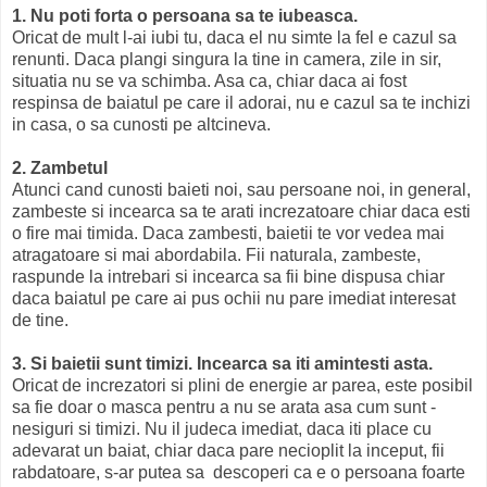
1. Nu poti forta o persoana sa te iubeasca.
Oricat de mult l-ai iubi tu, daca el nu simte la fel e cazul sa
renunti. Daca plangi singura la tine in camera, zile in sir,
situatia nu se va schimba. Asa ca, chiar daca ai fost
respinsa de baiatul pe care il adorai, nu e cazul sa te inchizi
in casa, o sa cunosti pe altcineva.
2. Zambetul
Atunci cand cunosti baieti noi, sau persoane noi, in general,
zambeste si incearca sa te arati increzatoare chiar daca esti
o fire mai timida. Daca zambesti, baietii te vor vedea mai
atragatoare si mai abordabila. Fii naturala, zambeste,
raspunde la intrebari si incearca sa fii bine dispusa chiar
daca baiatul pe care ai pus ochii nu pare imediat interesat
de tine.
3. Si baietii sunt timizi. Incearca sa iti amintesti asta.
Oricat de increzatori si plini de energie ar parea, este posibil
sa fie doar o masca pentru a nu se arata asa cum sunt -
nesiguri si timizi. Nu il judeca imediat, daca iti place cu
adevarat un baiat, chiar daca pare necioplit la inceput, fii
rabdatoare, s-ar putea sa descoperi ca e o persoana foarte